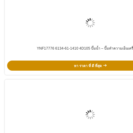
YNF17776 6134-61-1410 4D105 ปั๊มน้ำ – ปั๊มทำความเย็นเครื
หา ราคา ที่ ดี ที่สุด