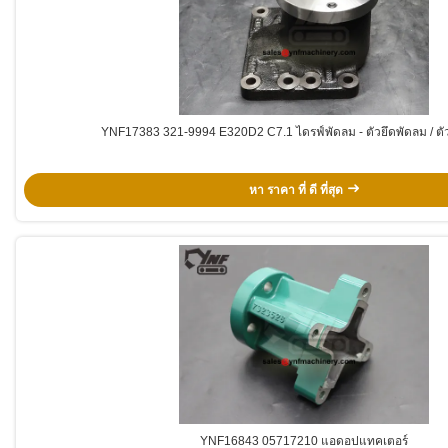
YNF17383 321-9994 E320D2 C7.1 ไดรฟ์พัดลม - ตัวยึดพัดลม / ตั
หา ราคา ที่ ดี ที่สุด
YNF16843 05717210 แอดอปแทคเตอร์