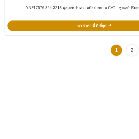
YNF17576 324-3218 พูลเลย์ปรับความตึงสายพาน CAT – พูลเลย์ปรับคว
หา ราคา ที่ ดี ที่สุด
1
2