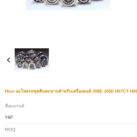
Hino อะไหล่รถขุดตีนตะขาบสำหรับเครื่องยนต์ J08E J05E H07CT H
ชื่อแบรนด์:
Y&F
MOQ: