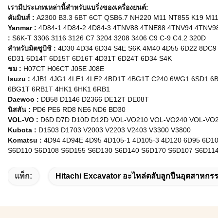
เรามีประเภทเหล่านี้สำหรับแบริ่งของเครื่องยนต์:
คัมมินส์
:
A2300 B3.3 6BT 6CT QSB6.7 NH220 M11 NT855 K19 M1
Yanmar
:
4D84-1 4D84-2 4D84-3 4TNV88 4TNE88 4TNV94 4TNV9
:
S6K-T 3306 3116 3126 C7 3204 3208 3406 C9 C-9 C4.2 320D
สำหรับมิตซูบิชิ
:
4D30 4D34 6D34 S4E S6K 4M40 4D55 6D22 8DC9
6D31 6D14T 6D15T 6D16T 4D31T 6D24T 6D34 S4K
ชม
:
H07CT H06CT J05E J08E
Isuzu
:
4JB1 4JG1 4LE1 4LE2 4BD1T 4BG1T C240 ​​6WG1 6SD1 6
6BG1T 6RB1T 4HK1 6HK1 6RB1
Daewoo
:
DB58 D1146 D2366 DE12T DE08T
นิสสัน
:
PD6 PE6 RD8 NE6 ND6 BD30
VOL-VO
:
D6D D7D D10D D12D VOL-VO210 VOL-VO240 VOL-VO
Kubota
:
D1503 D1703 V2003 V2203 V2403 V3300 V3800
Komatsu
:
4D94 4D94E 4D95 4D105-1 4D105-3 4D120 6D95 6D1
S6D110 S6D108 S6D155 S6D130 S6D140 S6D170 S6D107 S6D11
แท็ก:
Hitachi Excavator อะไหล่ตลับลูกปืนอุตสาหกร