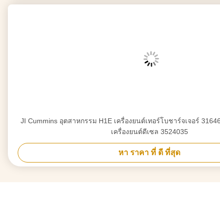
JI Cummins อุตสาหกรรม H1E เครื่องยนต์เทอร์โบชาร์จเจอร์ 316468 สำหรับ 6BT 6CT
เครื่องยนต์ดีเซล 3524035
หา ราคา ที่ ดี ที่สุด