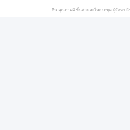
จีน คุณภาพดี ชิ้นส่วนอะไหล่รถขุด ผู้จัดห