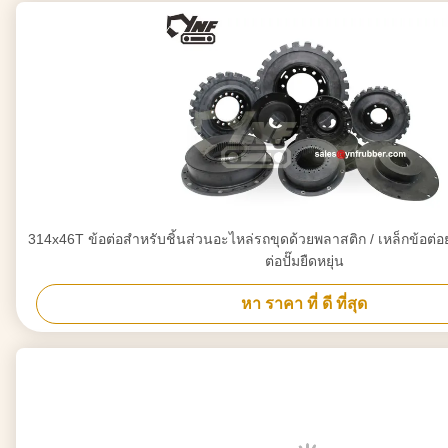
314x46T ข้อต่อสำหรับชิ้นส่วนอะไหล่รถขุดด้วยพลาสติก / เหล็กข้อต่อย
ต่อปั๊มยืดหยุ่น
หา ราคา ที่ ดี ที่สุด