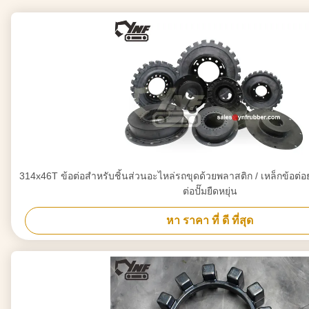
314x46T ข้อต่อสำหรับชิ้นส่วนอะไหล่รถขุดด้วยพลาสติก / เหล็กข้อต่อย
ต่อปั๊มยืดหยุ่น
หา ราคา ที่ ดี ที่สุด