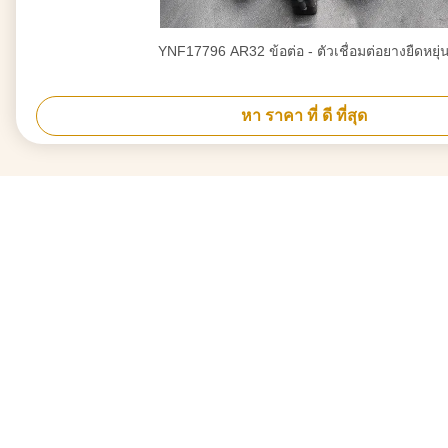
YNF17796 AR32 ข้อต่อ - ตัวเชื่อมต่อยางยืดหยุ่
หา ราคา ที่ ดี ที่สุด