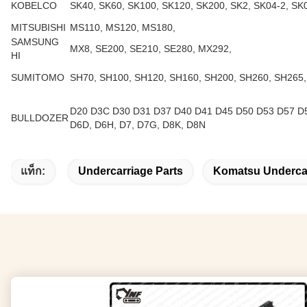
KOBELCO
SK40, SK60, SK100, SK120, SK200, SK2, SK04-2, SK
MITSUBISHI
MS110, MS120, MS180,
SAMSUNG
MX8, SE200, SE210, SE280, MX292,
HI
SUMITOMO
SH70, SH100, SH120, SH160, SH200, SH260, SH265,
D20 D3C D30 D31 D37 D40 D41 D45 D50 D53 D57 D5
BULLDOZER
D6D, D6H, D7, D7G, D8K, D8N
แท็ก:
Undercarriage Parts
Komatsu Undercar