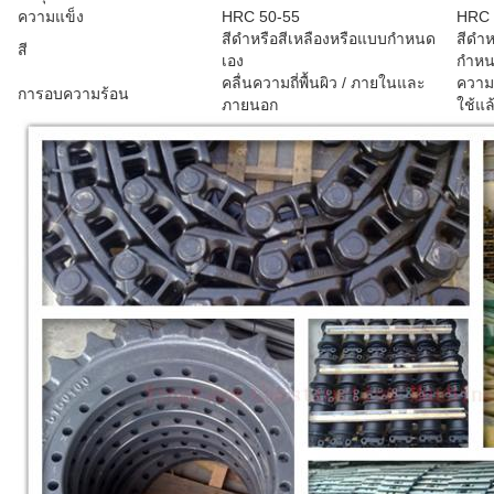
ความแข็ง
HRC 50-55
HRC 
สีดำหรือสีเหลืองหรือแบบกำหนด
สีดำห
สี
เอง
กำหน
คลื่นความถี่พื้นผิว / ภายในและ
ความถ
การอบความร้อน
ภายนอก
ใช้แล