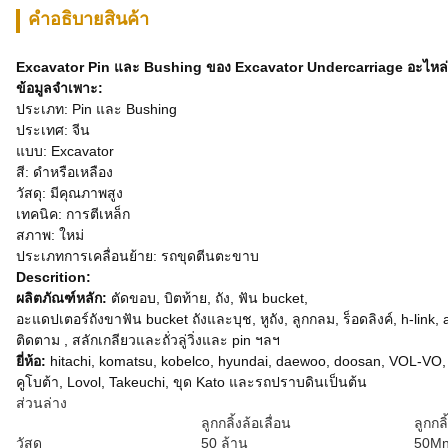
คําอธิบายสินค้า
Excavator Pin และ Bushing ของ Excavator Undercarriage อะไหล่
ข้อมูลจำเพาะ:
ประเภท: Pin และ Bushing
ประเทศ: จีน
แบบ: Excavator
สี: ดำหรือเหลือง
วัสดุ: มีคุณภาพสูง
เทคนิค: การตีเหล็ก
สภาพ: ใหม่
ประเภทการเคลื่อนย้าย: รถขุดตีนตะขาบ
Descrition:
ผลิตภัณฑ์หลัก:
ตัดขอบ, บิตท้าย, ถัง, ฟัน bucket,
อะแดปเตอร์ถังขาฟัน bucket ถังและบุช, หูถัง, ลูกกลม, ร็อดลิงค์, h-link, 
ติดตาม , สลักเกลียวและถั่วลู่วิ่งและ pin ฯลฯ
ยี่ห้อ:
hitachi, komatsu, kobelco, hyundai, daewoo, doosan, VOL-VO, y
คูโบต้า, Lovol, Takeuchi, ขุด Kato และรถปราบดินเป็นต้น
ส่วนล่าง
ลูกกลิ้งล้อเลื่อน
ลูกกล
วัสดุ
50 ล้าน
50Mn 