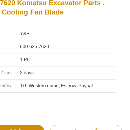
-7620 Komatsu Excavator Parts ,
 Cooling Fan Blade
Y&F
600-625-7620
1 PC
ัดส่ง:
3 days
ายเงิน:
T/T, Western union, Escrow, Paypal