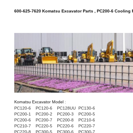
600-625-7620 Komatsu Excavator Parts , PC200-6 Cooling 
Komatsu Excavator Model :
PC120-6
PC120-6
PC128UU
PC130-6
PC200-1
PC200-2
PC200-3
PC200-5
PC200-6
PC200-7
PC200-8
PC210-6
PC210-7
PC220-5
PC220-6
PC220-7
PC220-8
PC300-5
PC300-6
PC300-7