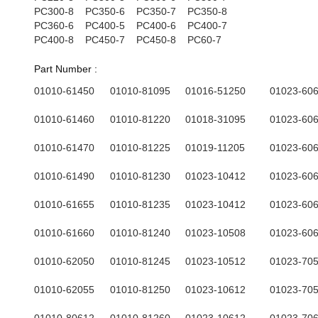
PC300-8
PC350-6
PC350-7
PC350-8
PC360-6
PC400-5
PC400-6
PC400-7
PC400-8
PC450-7
PC450-8
PC60-7
Part Number :
01010-61450
01010-81095
01016-51250
01023-60
01010-61460
01010-81220
01018-31095
01023-60
01010-61470
01010-81225
01019-11205
01023-60
01010-61490
01010-81230
01023-10412
01023-60
01010-61655
01010-81235
01023-10412
01023-60
01010-61660
01010-81240
01023-10508
01023-60
01010-62050
01010-81245
01023-10512
01023-70
01010-62055
01010-81250
01023-10612
01023-70