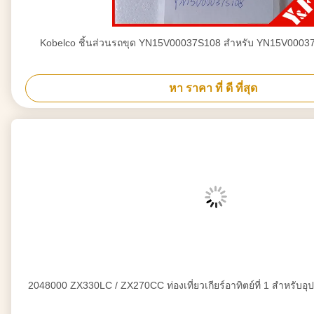
Kobelco ชิ้นส่วนรถขุด YN15V00037S108 สำหรับ YN15V00037
หา ราคา ที่ ดี ที่สุด
2048000 ZX330LC / ZX270CC ท่องเที่ยวเกียร์อาทิตย์ที่ 1 สำหรับ