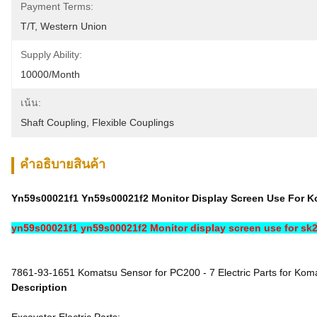
Payment Terms:
T/T, Western Union
Supply Ability:
10000/month
เน้น:
Shaft Coupling
, 
Flexible Couplings
คําอธิบายสินค้า
Yn59s00021f1 Yn59s00021f2 Monitor Display Screen Use For Kob
yn59s00021f1 yn59s00021f2 Monitor display screen use for sk20
7861-93-1651 Komatsu Sensor for PC200 - 7 Electric Parts for Kom
Description