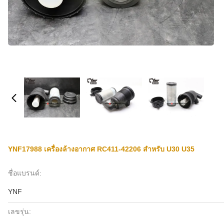
YNF17988 เครื่องล้างอากาศ RC411-42206 สําหรับ U30 U35
ชื่อแบรนด์:
YNF
เลขรุ่น: