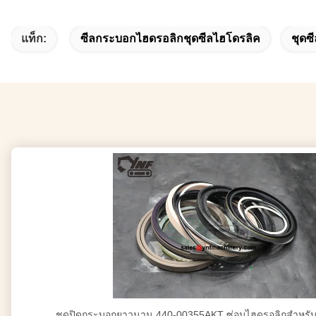
แท็ก:
ซีลกระบอกไฮดรอลิกชุดซีลไฮโดรลิค
ชุดซ
ชุดปิดกระบอกยาวนาน 440-00355AKT ซ่อมไฮดรอลิกสําหรั