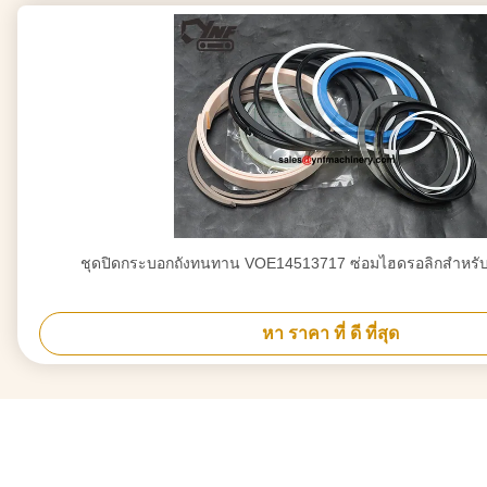
ชุดปิดกระบอกถังทนทาน VOE14513717 ซ่อมไฮดรอลิกสําหรั
หา ราคา ที่ ดี ที่สุด