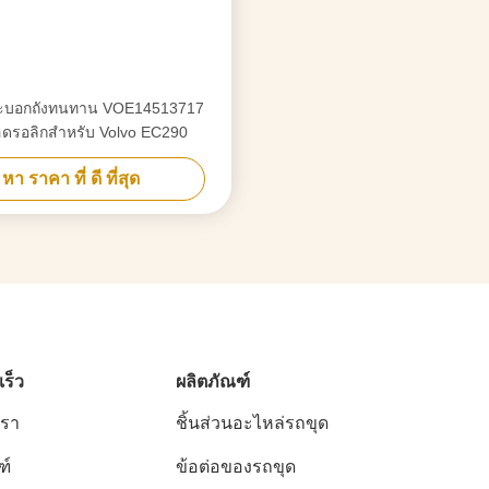
ระบอกถังทนทาน VOE14513717
ดรอลิกสําหรับ Volvo EC290
หา ราคา ที่ ดี ที่สุด
เร็ว
ผลิตภัณฑ์
เรา
ชิ้นส่วนอะไหล่รถขุด
ฑ์
ข้อต่อของรถขุด