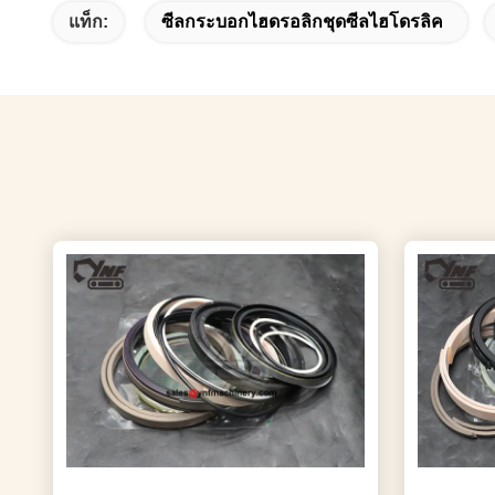
แท็ก:
ซีลกระบอกไฮดรอลิกชุดซีลไฮโดรลิค