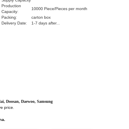
Supply Capacity
Production
10000 Piece/Pieces per month
Capacity:
Packing:
carton box
Delivery Date:
1-7 days after...
ai, Doosan, Daewoo, Samsung
e price.
na.