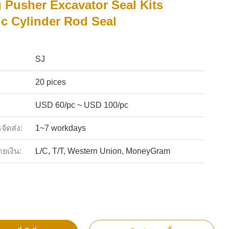
 Pusher Excavator Seal Kits
ic Cylinder Rod Seal
SJ
20 pices
USD 60/pc ~ USD 100/pc
ัดส่ง:
1~7 workdays
ายเงิน:
L/C, T/T, Western Union, MoneyGram