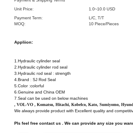
Payment & Shipping Terms
Unit Price:
1.0~10.0 USD
Payment Term:
L/C, T/T
MOQ:
10 Piece/Pieces
Appliion:
1.Hydraulic cylinder seal
2.Hydraulic cylinder rod seal
3.Hydraulic rod seal : strength
4.Brand : SJ Rod Seal
5.Color :colorful
6.Genuine and China OEM
7.Seal can be used on below machines
, VOL-VO , Komatsu, Hitachi, Kobelco, Kato, Sumiyomo, Hyund
We always provide product with Excellent quality and competitiv
Pls feel free contact us . We can provide any size you wan