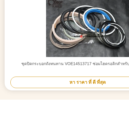
ชุดปิดกระบอกถังทนทาน VOE14513717 ซ่อมไฮดรอลิกสําหรั
หา ราคา ที่ ดี ที่สุด