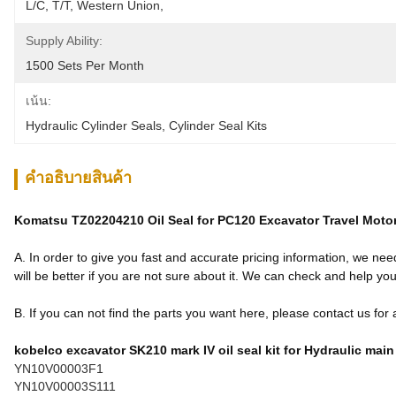
L/C, T/T, Western Union, 
Supply Ability:
1500 Sets Per Month
เน้น:
Hydraulic Cylinder Seals
, 
Cylinder Seal Kits
คําอธิบายสินค้า
Komatsu TZ02204210 Oil Seal for PC120 Excavator Travel Motor
A. In order to give you fast and accurate pricing information, we ne
will be better if you are not sure about it. We can check and help you 
B. If you can not find the parts you want here, please contact us for
kobelco excavator SK210 mark IV oil seal kit for Hydraulic mai
YN10V00003F1
YN10V00003S111