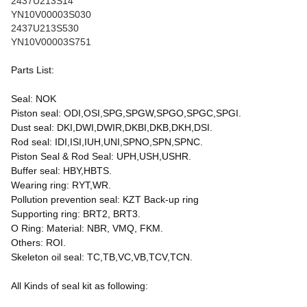
2437U213S14
YN10V00003S030
2437U213S530
YN10V00003S751
Parts List:
Seal: NOK
Piston seal: ODI,OSI,SPG,SPGW,SPGO,SPGC,SPGI.
Dust seal: DKI,DWI,DWIR,DKBI,DKB,DKH,DSI.
Rod seal: IDI,ISI,IUH,UNI,SPNO,SPN,SPNC.
Piston Seal & Rod Seal: UPH,USH,USHR.
Buffer seal: HBY,HBTS.
Wearing ring: RYT,WR.
Pollution prevention seal: KZT Back-up ring
Supporting ring: BRT2, BRT3.
O Ring: Material: NBR, VMQ, FKM.
Others: ROI.
Skeleton oil seal: TC,TB,VC,VB,TCV,TCN.
All Kinds of seal kit as following: