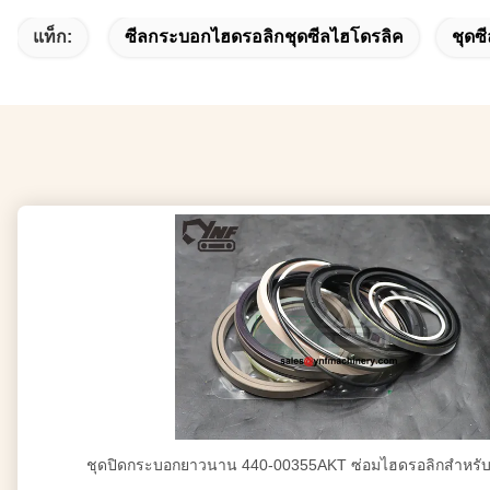
แท็ก:
ซีลกระบอกไฮดรอลิกชุดซีลไฮโดรลิค
ชุดซ
ชุดปิดกระบอกยาวนาน 440-00355AKT ซ่อมไฮดรอลิกสําหรั