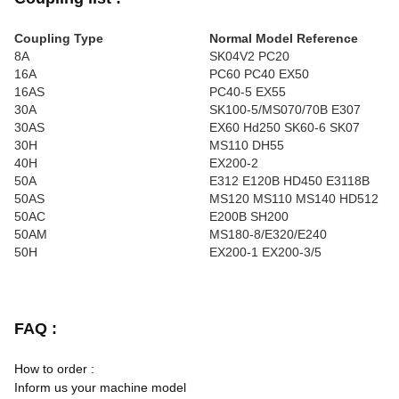
Coupling Type
Normal Model Reference
8A
SK04V2 PC20
16A
PC60 PC40 EX50
16AS
PC40-5 EX55
30A
SK100-5/MS070/70B E307
30AS
EX60 Hd250 SK60-6 SK07
30H
MS110 DH55
40H
EX200-2
50A
E312 E120B HD450 E3118B
50AS
MS120 MS110 MS140 HD512
50AC
E200B SH200
50AM
MS180-8/E320/E240
50H
EX200-1 EX200-3/5
FAQ :
How to order :
Inform us your machine model