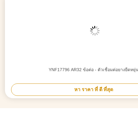
YNF17796 AR32 ข้อต่อ - ตัวเชื่อมต่อยางยืดหยุ่
หา ราคา ที่ ดี ที่สุด